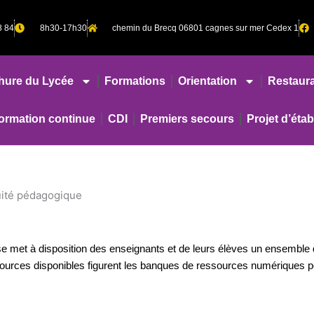
8 84
8h30-17h30
chemin du Brecq 06801 cagnes sur mer Cedex 1
hure du Lycée
Formations
Orientation
Restaura
rmation continue
CDI
Premiers secours
Projet d’éta
uité pédagogique
esse met à disposition des enseignants et de leurs élèves un ensemb
sources disponibles figurent les banques de ressources numériques p