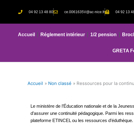
Aller
au
04 92 13 48 80
ce.0061635V@ac-nice.fr
04 92 13 4
contenu
Accueil
Réglement intérieur
1/2 pension
Broc
GRETA Fo
Accueil
Non classé
Ressources pour la contin
Le ministère de l’Éducation nationale et de la Jeun
d’assurer une continuité pédagogique. Parmi les res
plateforme ETINCEL ou les ressources d’éduthèque.