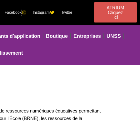
ATRIUM
Cliquez
Facebook
Instagram
Twitter
ici
nts d’application
Boutique
Entreprises
UNSS
blissement
le de ressources numériques éducatives permettant
our l’École (BRNE), les ressources de la