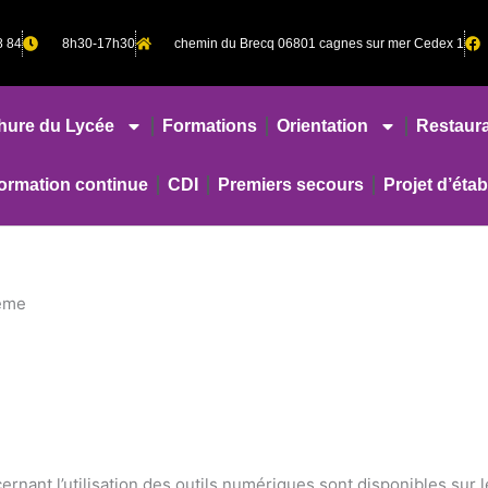
8 84
8h30-17h30
chemin du Brecq 06801 cagnes sur mer Cedex 1
hure du Lycée
Formations
Orientation
Restaura
rmation continue
CDI
Premiers secours
Projet d’éta
eme
nant l’utilisation des outils numériques sont disponibles sur le