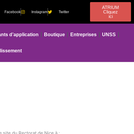
ATRIUM
Cliquez
Facebook
Instagram
Twitter
ici
nts d’application
Boutique
Entreprises
UNSS
blissement
 site du Rectorat de Nice à :