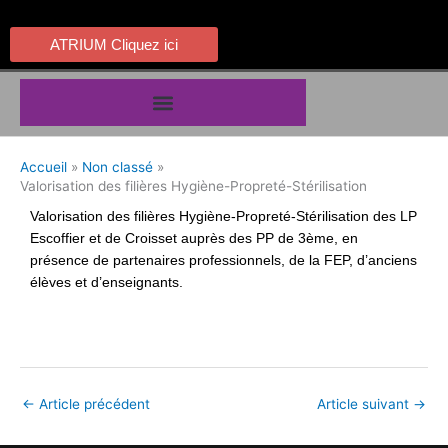
Aller
au
ATRIUM Cliquez ici
contenu
Accueil
Non classé
Valorisation des filières Hygiène-Propreté-Stérilisation
Valorisation des filières Hygiène-Propreté-Stérilisation des LP
Escoffier et de Croisset auprès des PP de 3ème, en
présence de partenaires professionnels, de la FEP, d’anciens
élèves et d’enseignants.
←
Article précédent
Article suivant
→