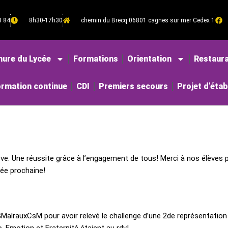
8 84
8h30-17h30
chemin du Brecq 06801 cagnes sur mer Cedex 1
hure du Lycée
Formations
Orientation
Restaura
rmation continue
CDI
Premiers secours
Projet d’éta
ve. Une réussite grâce à l’engagement de tous! Merci à nos élèves po
née prochaine!
MalrauxCsM
pour avoir relevé le challenge d’une 2de représentation