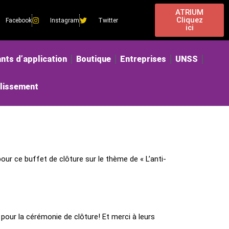
ATRIUM
Cliquez
Facebook
Instagram
Twitter
ici
nts d’application
Boutique
Entreprises
UNSS
blissement
ur ce buffet de clôture sur le thème de « L’anti-
 pour la cérémonie de clôture! Et merci à leurs