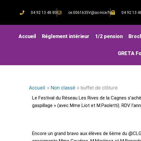
Aller
au
04 92 13 48 80
ce.0061635V@ac-nice.fr
04 92 13 4
contenu
Accueil
Réglement intérieur
1/2 pension
Broc
GRETA Fo
Accueil
Non classé
buffet de clôture
Le Festival du Réseau Les Rives de la Cagnes s’achè
gaspillage » (avec Mme Liot et M.Paoletti). RDV l’an
Encore un grand bravo aux élèves de 6ème du
@CLG