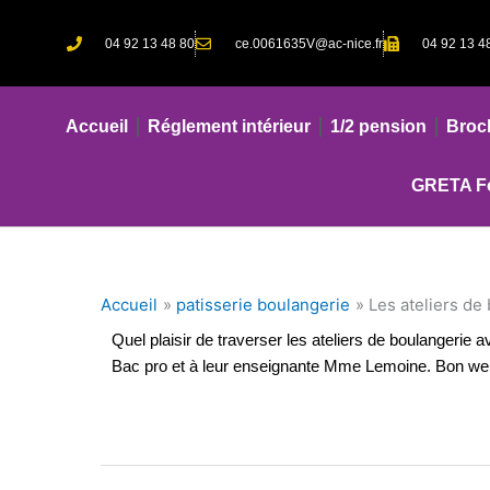
Aller
au
04 92 13 48 80
ce.0061635V@ac-nice.fr
04 92 13 4
contenu
Accueil
Réglement intérieur
1/2 pension
Broc
GRETA Fo
Accueil
patisserie boulangerie
Les ateliers de
Quel plaisir de traverser les ateliers de boulangerie 
Bac pro et à leur enseignante Mme Lemoine. Bon we 