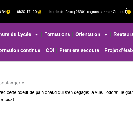
8 84
8h30-17h30
chemin du Brecq 06801 cagnes sur mer Cedex 1
hure du Lycée
Formations
Orientation
Restaura
rmation continue
CDI
Premiers secours
Projet d’éta
 boulangerie
avec cette odeur de pain chaud qui s’en dégage: la vue, l’odorat, le g
à tous!