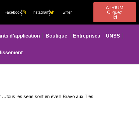
ATRIUM
Cliquez
Facebook
Instagram
Twitter
ici
nts d’application
Boutique
Entreprises
UNSS
blissement
oût …tous les sens sont en éveil! Bravo aux Tles