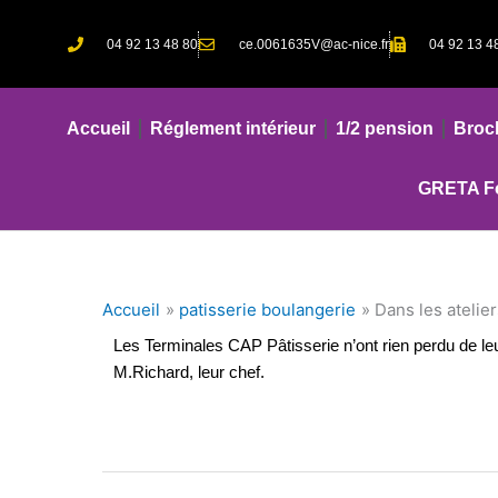
Aller
au
04 92 13 48 80
ce.0061635V@ac-nice.fr
04 92 13 4
contenu
Accueil
Réglement intérieur
1/2 pension
Broc
GRETA Fo
Accueil
patisserie boulangerie
Dans les atelie
Les Terminales CAP Pâtisserie n’ont rien perdu de leu
M.Richard, leur chef.