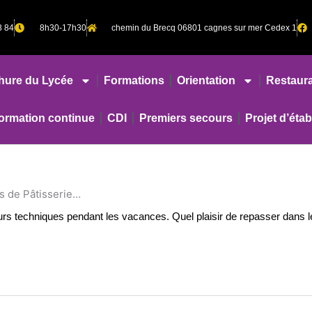
8 84
8h30-17h30
chemin du Brecq 06801 cagnes sur mer Cedex 1
hure du Lycée
Formations
Orientation
Restaura
rmation continue
CDI
Premiers secours
Projet d’éta
rs de Pâtisserie…
rs techniques pendant les vacances. Quel plaisir de repasser dans le