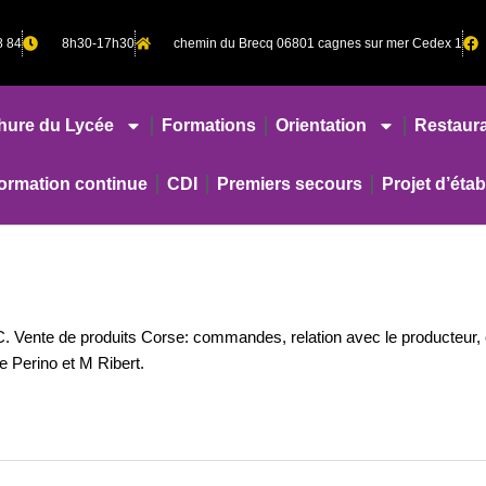
8 84
8h30-17h30
chemin du Brecq 06801 cagnes sur mer Cedex 1
hure du Lycée
Formations
Orientation
Restaura
rmation continue
CDI
Premiers secours
Projet d’éta
 Vente de produits Corse: commandes, relation avec le producteur, 
 Perino et M Ribert.