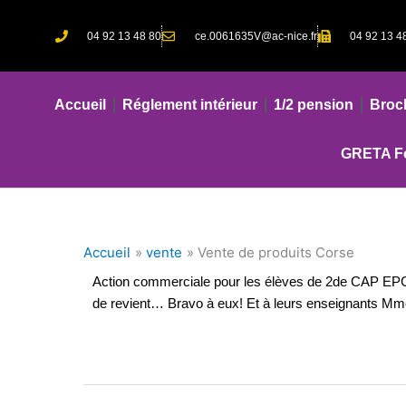
Aller
au
04 92 13 48 80
ce.0061635V@ac-nice.fr
04 92 13 4
contenu
Accueil
Réglement intérieur
1/2 pension
Broc
GRETA Fo
Accueil
vente
Vente de produits Corse
Action commerciale pour les élèves de 2de CAP EPC.
de revient… Bravo à eux! Et à leurs enseignants Mme