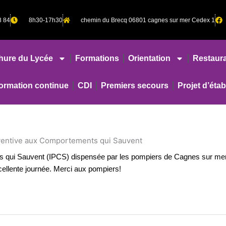
8 84
8h30-17h30
chemin du Brecq 06801 cagnes sur mer Cedex 1
hure du Lycée
Formations
Orientation
Restaura
rmation continue
CDI
Premiers secours
Projet d’éta
ventive aux Comportements qui Sauvent
s qui Sauvent (IPCS) dispensée par les pompiers de Cagnes sur mer
cellente journée. Merci aux pompiers!