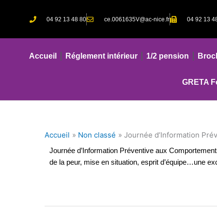
Aller
au
04 92 13 48 80
ce.0061635V@ac-nice.fr
04 92 13 4
contenu
Accueil
Réglement intérieur
1/2 pension
Broc
GRETA Fo
Accueil
Non classé
Journée d’Information Pré
Journée d’Information Préventive aux Comportement
de la peur, mise en situation, esprit d’équipe…une ex