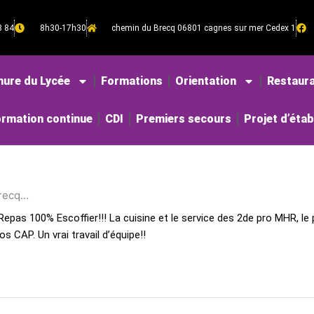
8 84
8h30-17h30
chemin du Brecq 06801 cagnes sur mer Cedex 1
hure du Lycée
Formations
Orientation
Restaura
rmation continue
CDI
Premiers secours
Projet d’éta
Brecq…
Repas 100% Escoffier!!! La cuisine et le service des 2de pro MHR, le 
 CAP. Un vrai travail d’équipe!!