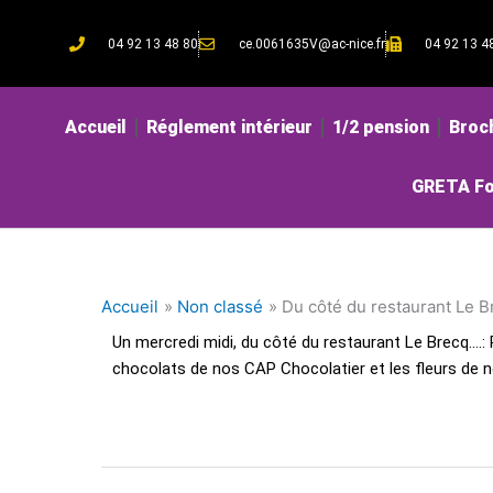
Aller
au
04 92 13 48 80
ce.0061635V@ac-nice.fr
04 92 13 4
contenu
Accueil
Réglement intérieur
1/2 pension
Broc
GRETA Fo
Accueil
Non classé
Du côté du restaurant Le 
Un mercredi midi, du côté du restaurant Le Brecq….: 
chocolats de nos CAP Chocolatier et les fleurs de nos