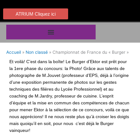
Aller
au
ATRIUM Cliquez ici
contenu
Accueil
Non classé
Championnat de France du « Burger »
Et voilà! C’est dans la boîte! Le Burger d’Ektor est prêt pour
la 1ere phase du concours: la Photo! Grâce aux talents de
photographe de M.Jouvet (professeur d’EPS, déjà à l’origine
d’une exposition permanente de photos sur les gestes
techniques des filières du Lycée Professionnel) et au
coaching de M.Jardry, professeur de cuisine. L’esprit
d’équipe et la mise en commun des compétences de chacun
pour mener Ektor à la sélection de ce concours, voilà ce que
nous apprécions! Il ne nous reste plus qu’à croiser les doigts
mais quoiqu’il en soit, pour nous c’est déjà le Burger
vainqueur!