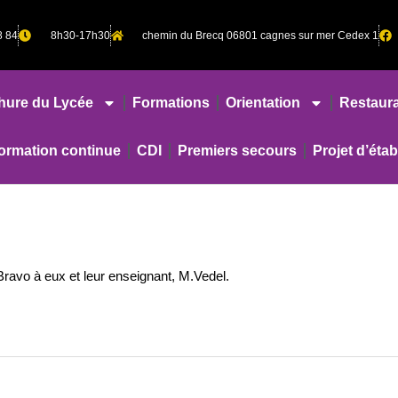
8 84
8h30-17h30
chemin du Brecq 06801 cagnes sur mer Cedex 1
hure du Lycée
Formations
Orientation
Restaura
rmation continue
CDI
Premiers secours
Projet d’éta
ravo à eux et leur enseignant, M.Vedel.