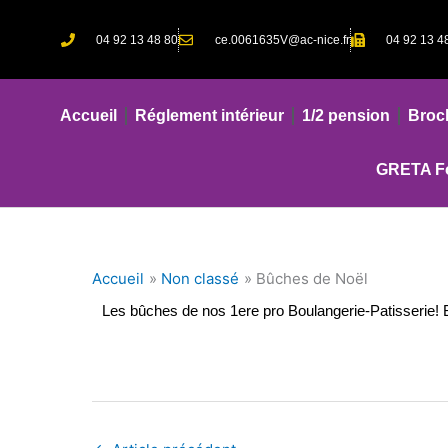
Aller
au
04 92 13 48 80
ce.0061635V@ac-nice.fr
04 92 13 4
contenu
Accueil
Réglement intérieur
1/2 pension
Broc
GRETA Fo
Accueil
Non classé
Bûches de Noël
Les bûches de nos 1ere pro Boulangerie-Patisserie! B